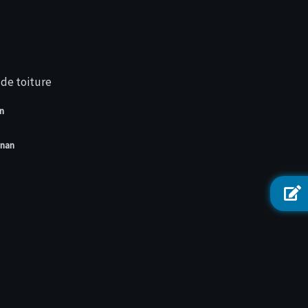
de toiture
n
gnan