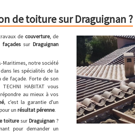
on de toiture sur Draguignan ?
 travaux de
couverture
, de
e
façades
sur
Draguignan
es-Maritimes, notre société
dans les spécialités de la
on de façade. Forte de son
es, TECHNI HABITAT vous
 répondre au mieux à vos
né
, c'est la garantie d'un
 pour un
résultat pérenne
.
e toiture
sur
Draguignan
?
nant pour demander un