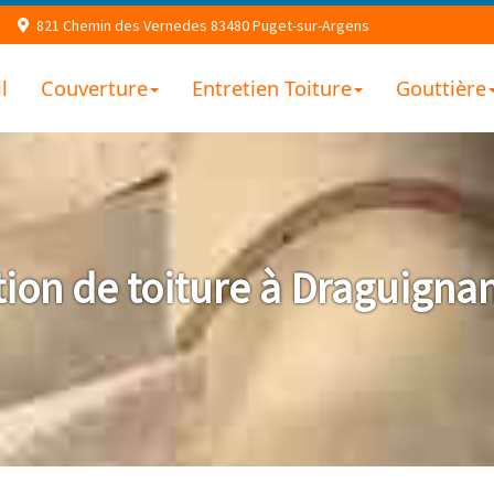
821 Chemin des Vernedes 83480 Puget-sur-Argens
l
Couverture
Entretien Toiture
Gouttière
ion de toiture à Draguignan