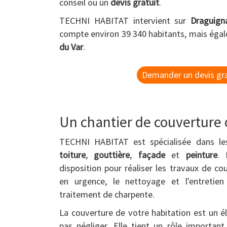
conseil ou un
devis gratuit
.
TECHNI HABITAT intervient sur
Draguign
compte environ 39 340 habitants, mais éga
du Var
.
Demander un devis gra
Un chantier de couverture o
TECHNI HABITAT est spécialisée dans l
toiture
,
gouttière
,
façade
et
peinture
. 
disposition pour réaliser les travaux de cou
en urgence, le nettoyage et l'entretien
traitement de charpente.
La couverture de votre habitation est un é
pas négliger. Elle tient un rôle importan