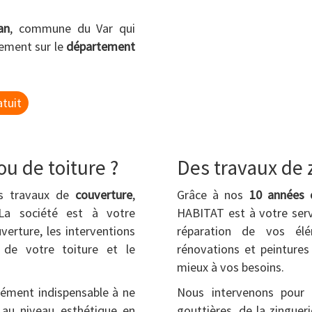
an
, commune du Var qui
lement sur le
département
tuit
u de toiture ?
Des travaux de 
es travaux de
couverture
,
Grâce à nos
10 années d
La société est à votre
HABITAT est à votre servi
verture, les interventions
réparation de vos élé
 de votre toiture et le
rénovations et peintures
mieux à vos besoins.
lément indispensable à ne
Nous intervenons pour
t au niveau esthétique en
gouttières, de la zingueri