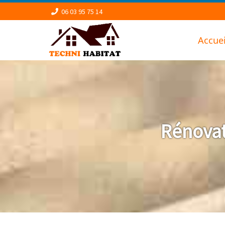
06 03 95 75 14
Accuei
Rénovat