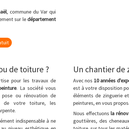
aël
, commune du Var qui
lement sur le
département
tuit
u de toiture ?
Un chantier de 
ise pour les travaux de
Avec nos
10 années d'exp
peinture
. La société vous
est à votre disposition po
la pose ou rénovation de
éléments de zinguerie et
n de votre toiture, les
peintures, en vous propos
arpente.
Nous effectuons
la rénov
lément indispensable à ne
gouttières, des cheneaux
t au niveau esthétique en
toiture, sur tous les matér