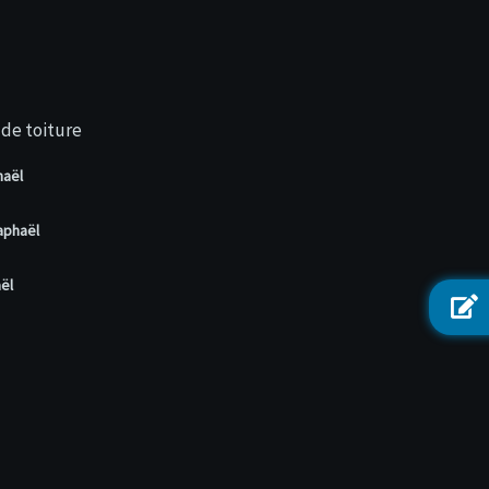
de toiture
haël
aphaël
aël