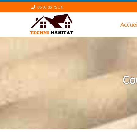
06 03 95 75 14
Accuei
Co