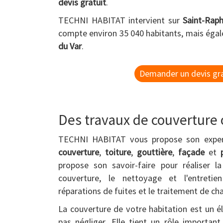
devis gratuit
.
TECHNI HABITAT intervient sur
Saint-Raph
compte environ 35 040 habitants, mais éga
du Var
.
Demander un devis gra
Des travaux de couverture o
TECHNI HABITAT vous propose son expert
couverture
,
toiture
,
gouttière
,
façade
et
propose son savoir-faire pour réaliser 
couverture, le nettoyage et l'entretie
réparations de fuites et le traitement de ch
La couverture de votre habitation est un é
pas négliger. Elle tient un rôle importan